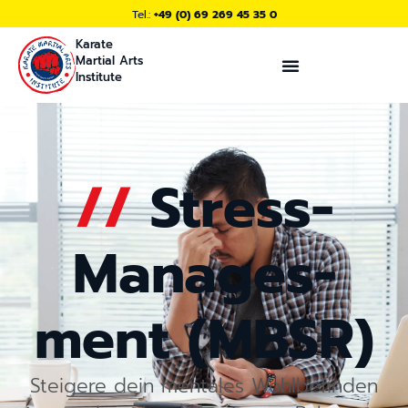
Tel.:
+49 (0) 69 269 45 35 0
Karate
Martial Arts
Institute
E.I.K.O. Mitglied
Unser Matcha
//
Stress-
Manages­
ment (MBSR)
Steigere dein mentales Wohlbefinden