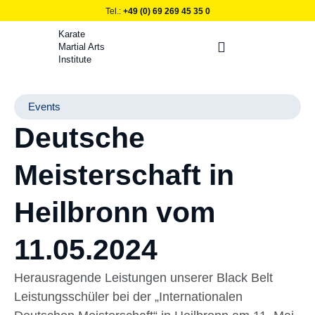
Tel.:
+49 (0) 69 269 45 35 0
Karate
Martial Arts
Institute
E.I.K.O. Mitglied
Unser Matcha
Events
Deutsche
Meisterschaft in
Heilbronn vom
11.05.2024
Herausragende Leistungen unserer Black Belt
Leistungsschüler bei der „Internationalen