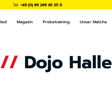
Tel.:
+49 (0) 69 269 45 35 0
lied
Magazin
Probetraining
Unser Matcha
//
Dojo Halle