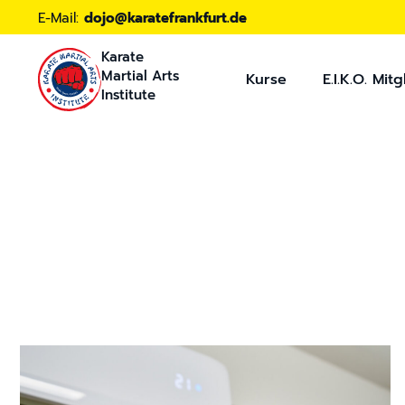
E-Mail:
dojo@karatefrankfurt.de
Karate
Martial Arts
Kurse
E.I.K.O. Mitg
Institute